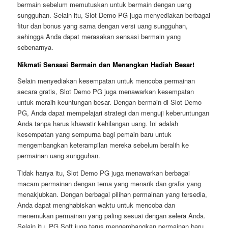
bermain sebelum memutuskan untuk bermain dengan uang
sungguhan. Selain itu, Slot Demo PG juga menyediakan berbagai
fitur dan bonus yang sama dengan versi uang sungguhan,
sehingga Anda dapat merasakan sensasi bermain yang
sebenarnya.
Nikmati Sensasi Bermain dan Menangkan Hadiah Besar!
Selain menyediakan kesempatan untuk mencoba permainan
secara gratis, Slot Demo PG juga menawarkan kesempatan
untuk meraih keuntungan besar. Dengan bermain di Slot Demo
PG, Anda dapat mempelajari strategi dan menguji keberuntungan
Anda tanpa harus khawatir kehilangan uang. Ini adalah
kesempatan yang sempurna bagi pemain baru untuk
mengembangkan keterampilan mereka sebelum beralih ke
permainan uang sungguhan.
Tidak hanya itu, Slot Demo PG juga menawarkan berbagai
macam permainan dengan tema yang menarik dan grafis yang
menakjubkan. Dengan berbagai pilihan permainan yang tersedia,
Anda dapat menghabiskan waktu untuk mencoba dan
menemukan permainan yang paling sesuai dengan selera Anda.
Selain itu, PG Soft juga terus mengembangkan permainan baru