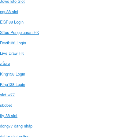
JowoToto Slot
egp88 slot
EGP88 Login
Situs Pengeluaran HK
Devil138 Login
Live Draw HK
สล็อต
King138 Login
King138 Login
slot w77
sbobet
fly 88 slot
dong77 đăng nhập
daftar slot online