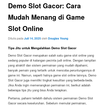
Demo Slot Gacor: Cara
Mudah Menang di Game
Slot Online
Ditulis pada
Juli 14, 2025
oleh
Douglas Young
Tips Jitu untuk Mengalahkan Demo Slot Gacor
Demo Slot Gacor merupakan salah satu game slot online yang
sedang populer di kalangan pecinta judi online. Dengan tampilan
yang atraktif dan sistem permainan yang mudah dipahami,
banyak pemain yang tertarik untuk mencoba peruntungannya di
game ini. Namun, seperti halnya game slot online lainnya, Demo
Slot Gacor juga memiliki tingkat kesulitan yang berbeda-beda.
Jika Anda ingin memenangkan permainan ini, berikut adalah
beberapa tips jitu yang bisa Anda terapkan.
Pertama, pahami terlebih dahulu sistem permainan Demo Slot
Gacor secara keseluruhan. Sebelum memulai permainan,