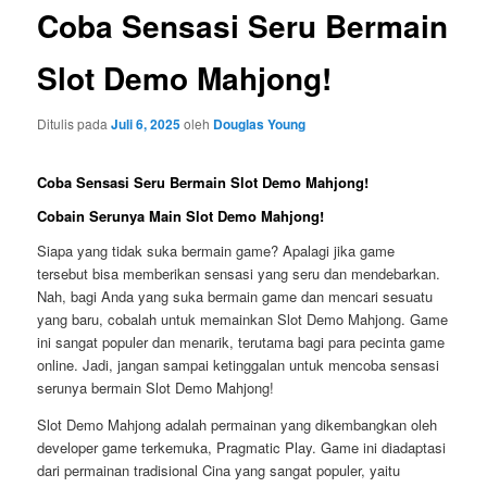
Coba Sensasi Seru Bermain
Slot Demo Mahjong!
Ditulis pada
Juli 6, 2025
oleh
Douglas Young
Coba Sensasi Seru Bermain Slot Demo Mahjong!
Cobain Serunya Main Slot Demo Mahjong!
Siapa yang tidak suka bermain game? Apalagi jika game
tersebut bisa memberikan sensasi yang seru dan mendebarkan.
Nah, bagi Anda yang suka bermain game dan mencari sesuatu
yang baru, cobalah untuk memainkan Slot Demo Mahjong. Game
ini sangat populer dan menarik, terutama bagi para pecinta game
online. Jadi, jangan sampai ketinggalan untuk mencoba sensasi
serunya bermain Slot Demo Mahjong!
Slot Demo Mahjong adalah permainan yang dikembangkan oleh
developer game terkemuka, Pragmatic Play. Game ini diadaptasi
dari permainan tradisional Cina yang sangat populer, yaitu