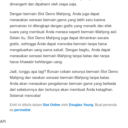
dimengerti dan dipahami oleh siapa saja.
Dengan bermain Slot Demo Mahjong, Anda juga dapat
merasakan sensasi bermain game yang lebih seru karena
permainan ini dilengkapi dengan grafis yang menarik dan efek
suara yang membuat Anda merasa seperti bermain Mahjong asli.
Selain itu, Slot Demo Mahjong juga dapat dimainkan secara
gratis, sehingga Anda dapat mencoba bermain tanpa harus
mengeluarkan uang sama sekali. Dengan begitu, Anda dapat
merasakan sensasi bermain Mahjong tanpa batas dan tanpa
harus khawatir kehilangan uang.
Jadi, tunggu apa lagi? Buruan cobain serunya bermain Slot Demo
Mahjong dan rasakan sensasi bermain Mahjong tanpa batas.
Anda akan merasakan pengalaman bermain game yang berbeda
dari sebelumnya dan tentunya akan membuat Anda ketagihan.
Selamat mencoba!
Entri ini ditulis dalam
Slot Online
oleh
Douglas Young
. Buat penanda
ke
permalink
.
APi