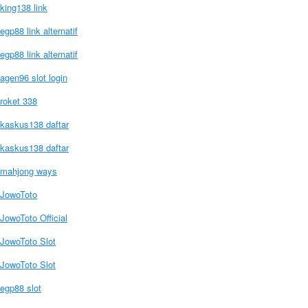
king138 link
egp88 link alternatif
egp88 link alternatif
agen96 slot login
roket 338
kaskus138 daftar
kaskus138 daftar
mahjong ways
JowoToto
JowoToto Official
JowoToto Slot
JowoToto Slot
egp88 slot