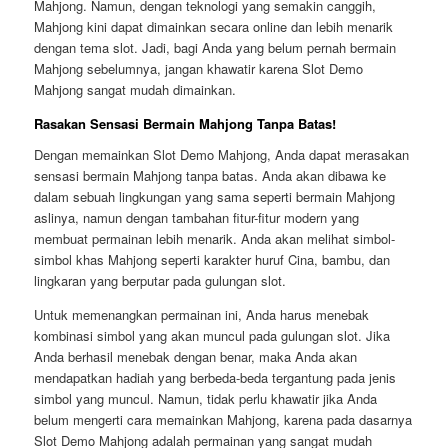
Mahjong. Namun, dengan teknologi yang semakin canggih,
Mahjong kini dapat dimainkan secara online dan lebih menarik
dengan tema slot. Jadi, bagi Anda yang belum pernah bermain
Mahjong sebelumnya, jangan khawatir karena Slot Demo
Mahjong sangat mudah dimainkan.
Rasakan Sensasi Bermain Mahjong Tanpa Batas!
Dengan memainkan Slot Demo Mahjong, Anda dapat merasakan
sensasi bermain Mahjong tanpa batas. Anda akan dibawa ke
dalam sebuah lingkungan yang sama seperti bermain Mahjong
aslinya, namun dengan tambahan fitur-fitur modern yang
membuat permainan lebih menarik. Anda akan melihat simbol-
simbol khas Mahjong seperti karakter huruf Cina, bambu, dan
lingkaran yang berputar pada gulungan slot.
Untuk memenangkan permainan ini, Anda harus menebak
kombinasi simbol yang akan muncul pada gulungan slot. Jika
Anda berhasil menebak dengan benar, maka Anda akan
mendapatkan hadiah yang berbeda-beda tergantung pada jenis
simbol yang muncul. Namun, tidak perlu khawatir jika Anda
belum mengerti cara memainkan Mahjong, karena pada dasarnya
Slot Demo Mahjong adalah permainan yang sangat mudah