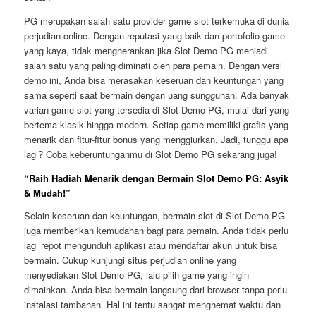
PG merupakan salah satu provider game slot terkemuka di dunia
perjudian online. Dengan reputasi yang baik dan portofolio game
yang kaya, tidak mengherankan jika Slot Demo PG menjadi
salah satu yang paling diminati oleh para pemain. Dengan versi
demo ini, Anda bisa merasakan keseruan dan keuntungan yang
sama seperti saat bermain dengan uang sungguhan. Ada banyak
varian game slot yang tersedia di Slot Demo PG, mulai dari yang
bertema klasik hingga modern. Setiap game memiliki grafis yang
menarik dan fitur-fitur bonus yang menggiurkan. Jadi, tunggu apa
lagi? Coba keberuntunganmu di Slot Demo PG sekarang juga!
“Raih Hadiah Menarik dengan Bermain Slot Demo PG: Asyik
& Mudah!”
Selain keseruan dan keuntungan, bermain slot di Slot Demo PG
juga memberikan kemudahan bagi para pemain. Anda tidak perlu
lagi repot mengunduh aplikasi atau mendaftar akun untuk bisa
bermain. Cukup kunjungi situs perjudian online yang
menyediakan Slot Demo PG, lalu pilih game yang ingin
dimainkan. Anda bisa bermain langsung dari browser tanpa perlu
instalasi tambahan. Hal ini tentu sangat menghemat waktu dan