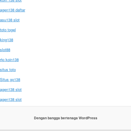
agen138 daftar
asu138 slot
toto togel
king138
slot88
rtp koin138
situs toto
Situs go138
agen138 slot
agen138 slot
Dengan bangga bertenaga WordPress