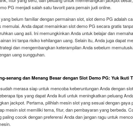
rik, fitur yang seru, dan peluang untuk memenangkan jackpot besar,
demo PG menjadi salah satu favorit para pemain judi online.
 yang belum familiar dengan permainan slot, slot demo PG adalah ca
uk memulai. Anda dapat memainkan slot demo PG secara gratis tanp
uhkan uang asli. Ini memungkinkan Anda untuk belajar dan memaha
ainan ini tanpa risiko kehilangan uang. Selain itu, Anda juga dapat 
strategi dan mengembangkan keterampilan Anda sebelum memutusk
engan uang sungguhan.
g-senang dan Menang Besar dengan Slot Demo PG: Yuk Ikuti Ti
 sudah merasa siap untuk mencoba keberuntungan Anda dengan slo
eberapa tips yang dapat Anda ikuti untuk meningkatkan peluang And
an jackpot. Pertama, pilihlah mesin slot yang sesuai dengan gaya
ap mesin slot memiliki tema, fitur, dan pembayaran yang berbeda. Ca
 paling cocok dengan preferensi Anda dan jangan ragu untuk menc
mesin.