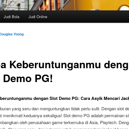
Judi Bola
Judi Online
Douglas Young
a Keberuntunganmu deng
t Demo PG!
beruntunganmu dengan Slot Demo PG: Cara Asyik Mencari Jac
iburan yang seru dan menguntungkan tidak perlu sulit. Dengan slot 
t menikmati keduanya sekaligus! Slot demo PG adalah permainan slo
mbangkan oleh perusahaan game terkemuka di Asia, Playtech. Denga