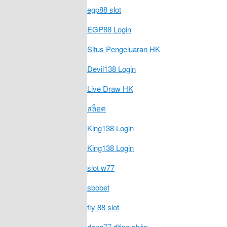
egp88 slot
EGP88 Login
Situs Pengeluaran HK
Devil138 Login
Live Draw HK
สล็อต
King138 Login
King138 Login
slot w77
sbobet
fly 88 slot
dong77 đăng nhập