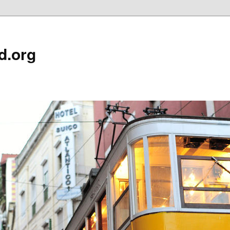
d.org