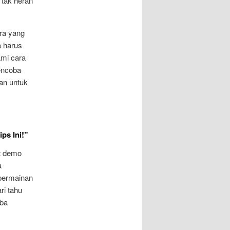
 tak heran
ra yang
a harus
mi cara
mencoba
an untuk
ps Ini!”
t demo
a
 permainan
ri tahu
oba