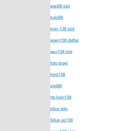
egp88 slot
koin69
koin 138 slot
agen138 daftar
asu138 slot
toto togel
king138
slot88
rtp koin138
situs toto
Situs go138