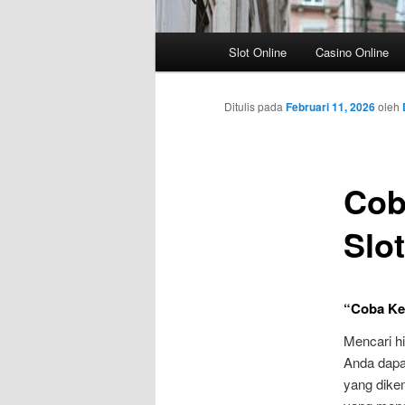
Menu
Slot Online
Casino Online
utama
Ditulis pada
Februari 11, 2026
oleh
Cob
Slo
“Coba Ke
Mencari h
Anda dapa
yang dike