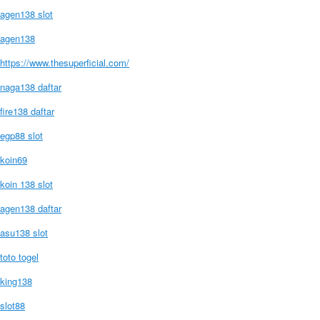
agen138 slot
agen138
https://www.thesuperficial.com/
naga138 daftar
fire138 daftar
egp88 slot
koin69
koin 138 slot
agen138 daftar
asu138 slot
toto togel
king138
slot88