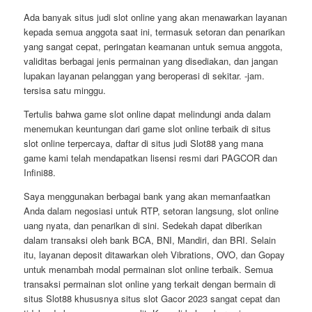
Ada banyak situs judi slot online yang akan menawarkan layanan
kepada semua anggota saat ini, termasuk setoran dan penarikan
yang sangat cepat, peringatan keamanan untuk semua anggota,
validitas berbagai jenis permainan yang disediakan, dan jangan
lupakan layanan pelanggan yang beroperasi di sekitar. -jam.
tersisa satu minggu.
Tertulis bahwa game slot online dapat melindungi anda dalam
menemukan keuntungan dari game slot online terbaik di situs
slot online terpercaya, daftar di situs judi Slot88 yang mana
game kami telah mendapatkan lisensi resmi dari PAGCOR dan
Infini88.
Saya menggunakan berbagai bank yang akan memanfaatkan
Anda dalam negosiasi untuk RTP, setoran langsung, slot online
uang nyata, dan penarikan di sini. Sedekah dapat diberikan
dalam transaksi oleh bank BCA, BNI, Mandiri, dan BRI. Selain
itu, layanan deposit ditawarkan oleh Vibrations, OVO, dan Gopay
untuk menambah modal permainan slot online terbaik. Semua
transaksi permainan slot online yang terkait dengan bermain di
situs Slot88 khususnya situs slot Gacor 2023 sangat cepat dan