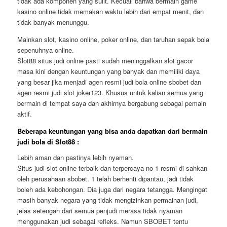
tidak ada komponen yang sulit. Kecuali bahwa bermain game
kasino online tidak memakan waktu lebih dari empat menit, dan
tidak banyak menunggu.
Mainkan slot, kasino online, poker online, dan taruhan sepak bola
sepenuhnya online.
Slot88 situs judi online pasti sudah meninggalkan slot gacor
masa kini dengan keuntungan yang banyak dan memiliki daya
yang besar jika menjadi agen resmi judi bola online sbobet dan
agen resmi judi slot joker123. Khusus untuk kalian semua yang
bermain di tempat saya dan akhirnya bergabung sebagai pemain
aktif.
Beberapa keuntungan yang bisa anda dapatkan dari bermain
judi bola di Slot88 :
Lebih aman dan pastinya lebih nyaman.
Situs judi slot online terbaik dan terpercaya no 1 resmi di sahkan
oleh perusahaan sbobet. 1 telah berhenti dipantau, jadi tidak
boleh ada kebohongan. Dia juga dari negara tetangga. Mengingat
masih banyak negara yang tidak mengizinkan permainan judi,
jelas setengah dari semua penjudi merasa tidak nyaman
menggunakan judi sebagai refleks. Namun SBOBET tentu