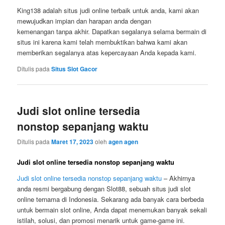
King138 adalah situs judi online terbaik untuk anda, kami akan
mewujudkan impian dan harapan anda dengan
kemenangan tanpa akhir. Dapatkan segalanya selama bermain di
situs ini karena kami telah membuktikan bahwa kami akan
memberikan segalanya atas kepercayaan Anda kepada kami.
Ditulis pada
Situs Slot Gacor
Judi slot online tersedia
nonstop sepanjang waktu
Ditulis pada
Maret 17, 2023
oleh
agen agen
Judi slot online tersedia nonstop sepanjang waktu
Judi slot online tersedia nonstop sepanjang waktu
– Akhirnya
anda resmi bergabung dengan Slot88, sebuah situs judi slot
online ternama di Indonesia. Sekarang ada banyak cara berbeda
untuk bermain slot online, Anda dapat menemukan banyak sekali
istilah, solusi, dan promosi menarik untuk game-game ini.