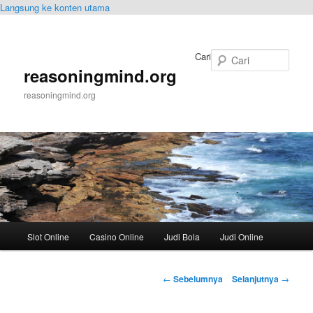
Langsung ke konten utama
Cari
reasoningmind.org
reasoningmind.org
Menu
Slot Online
Casino Online
Judi Bola
Judi Online
utama
Navigasi
←
Sebelumnya
Selanjutnya
→
Tulisan