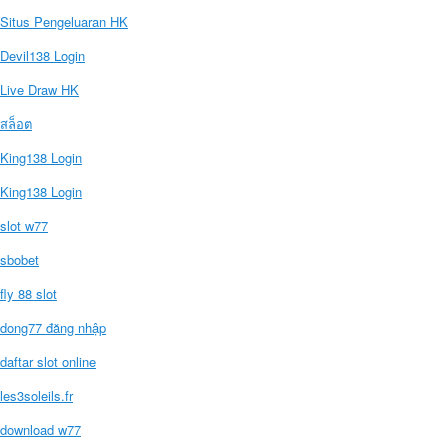
Situs Pengeluaran HK
Devil138 Login
Live Draw HK
สล็อต
King138 Login
King138 Login
slot w77
sbobet
fly 88 slot
dong77 đăng nhập
daftar slot online
les3soleils.fr
download w77